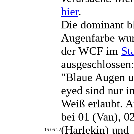
hier
.
Die dominant b
Augenfarbe wu
der WCF im
St
ausgeschlossen
"Blaue Augen u
eyed sind nur i
Weiß erlaubt. 
bei 01 (Van), 0
(Harlekin) und
15.05.22