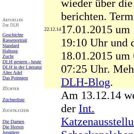
wieder über di
berichten. Termi
17.01.2015 um 
22.12.14
Geschichte
19:10 Uhr und 
Rasseportrait
Standard
Haltung
18.01.2015 um 
Zucht
DLH gestern - heute
07:25 Uhr. Meh
DLH in der Literatur
Alter Adel
Das Pointgen
DLH-Blog
.
Am
13.12.14
we
Züchterliste
der
Int.
Katzenausstellu
Die Damen
Die Herren
Jungtiere