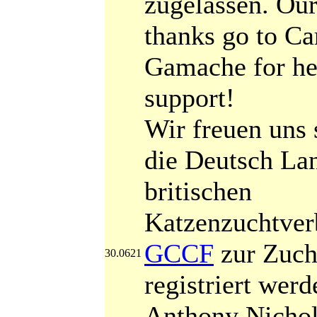
zugelassen. Our
thanks go to Ca
Gamache for he
support!
Wir freuen uns 
die Deutsch La
britischen
Katzenzuchtve
GCCF
zur Zuch
30.0621
registriert wer
Anthony Nicho