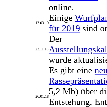
online.
Einige
Wurfpla
13.03.19
für 2019
sind on
Der
Ausstellungska
23.11.18
wurde aktualisi
Es gibt eine
ne
Rassepräsentat
5,2 Mb) über di
26.01.18
Entstehung, En