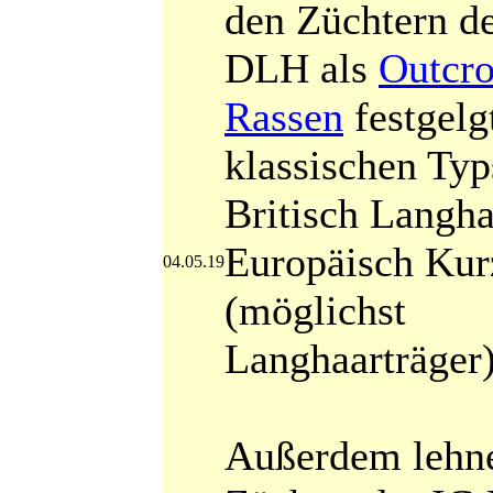
den Züchtern d
DLH als
Outcro
Rassen
festgelg
klassischen Typ
Britisch Langh
Europäisch Kur
04.05.19
(möglichst
Langhaarträger)
Außerdem lehne