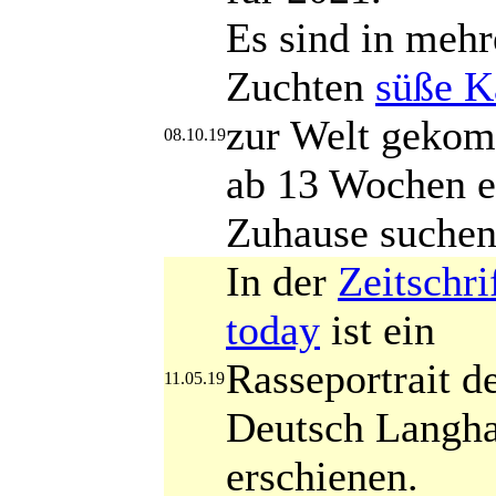
Es sind in mehr
Zuchten
süße K
zur Welt gekom
08.10.19
ab 13 Wochen e
Zuhause suchen
In der
Zeitschr
today
ist ein
Rasseportrait d
11.05.19
Deutsch Langh
erschienen.