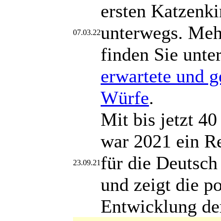
ersten Katzenki
unterwegs. Meh
07.03.22
finden Sie unte
erwartete und g
Würfe
.
Mit bis jetzt 4
war 2021 ein R
für die Deutsc
23.09.21
und zeigt die po
Entwicklung de