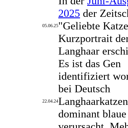
In der
Juni-Aus
2025
der Zeitsc
"Geliebte Katze"
05.06.25
Kurzportrait de
Langhaar ersch
Es ist das Gen
identifiziert wo
bei Deutsch
Langhaarkatzen
22.04.24
dominant blaue
verursacht. Me