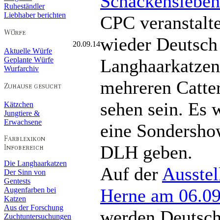
Schackensleben
Ruheständler
Liebhaber berichten
CPC veranstalte
wieder Deutsch
20.09.14
Aktuelle Würfe
Geplante Würfe
Langhaarkatzen
Wurfarchiv
mehreren Catte
sehen sein. Es 
Kätzchen
Jungtiere &
Erwachsene
eine Sondersho
DLH geben.
Die Langhaarkatzen
Auf der
Ausstel
Der Sinn von
Gentests
Herne am 06.09
Augenfarben bei
Katzen
Aus der Forschung
werden Deutsc
Zuchtuntersuchungen