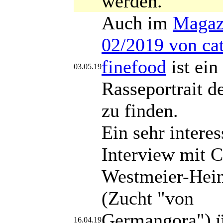
werden.
Auch im
Magaz
02/2019 von ca
finefood
ist ein
03.05.19
Rasseportrait 
zu finden.
Ein sehr interes
Interview mit C
Westmeier-Hein
(Zucht "von
Germangora") ü
16.04.19