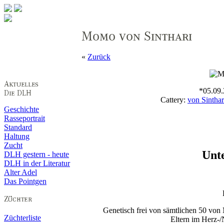
«
Zurück
*05.09.2
Cattery:
von Sinthar
Geschichte
Rasseportrait
Standard
Haltung
Zucht
Unt
DLH gestern - heute
DLH in der Literatur
Alter Adel
Das Pointgen
Genetisch frei von sämtlichen 50 vo
Züchterliste
Eltern im Herz-/N