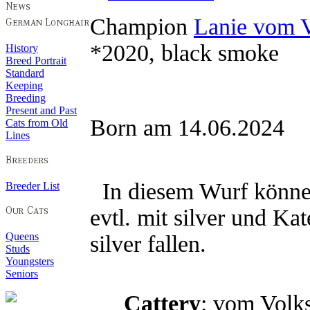
Champion
Lanie vom 
*2020, black smoke
History
Breed Portrait
Standard
Keeping
Breeding
Present and Past
Born am 14.06.2024 
Cats from Old
Lines
In diesem Wurf können
Breeder List
evtl. mit silver und Kat
Queens
silver fallen.
Studs
Youngsters
Seniors
Cattery
: vom Vo