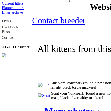
Current litters
Websi
Planned litters
Litter archive
Contact breeder
All kittens from thi
495419 Besucher
Ellie vom Volkspark
(
found a new ho
female, black torbie mackerel
Scrat vom Volkspark
(
found a new h
male, black silver tabby mackerel
» More photos «