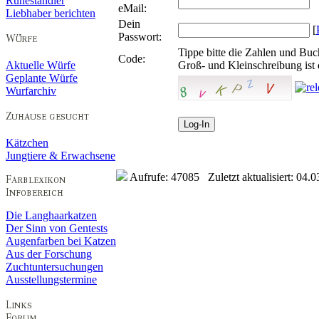
Ruheständler
eMail:
Liebhaber berichten
Dein
[
Passwort:
Tippe bitte die Zahlen und Buc
Code:
Aktuelle Würfe
Groß- und Kleinschreibung ist 
Geplante Würfe
Wurfarchiv
Kätzchen
Jungtiere & Erwachsene
Aufrufe: 47085 Zuletzt aktualisiert: 04.0
Die Langhaarkatzen
Der Sinn von Gentests
Augenfarben bei Katzen
Aus der Forschung
Zuchtuntersuchungen
Ausstellungstermine