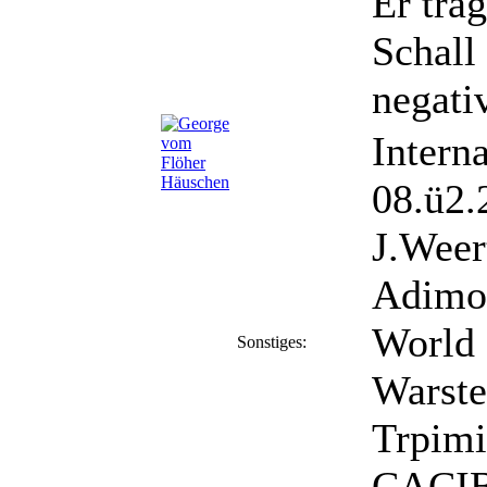
Er trä
Schall
negati
Intern
08.ü2
J.Weer
Adimo
World 
Sonstiges:
Warste
Trpimi
CACIB 