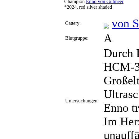
Champion
Enno von Gutmeer
*2024, red silver shaded
von S
Cattery:
A
Blutgruppe:
Durch 
HCM-3,
Großelt
Ultrasc
Untersuchungen:
Enno t
Im Herz
unauffä