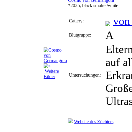
Cosmo von Germangora
*2025, black smoke /white
von
Cattery:
A
Blutgruppe:
Elter
auf a
Weitere
Erkra
Untersuchungen:
Bilder
Große
Ultras
Website des Züchters