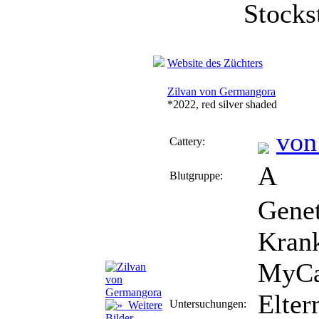
Stocks
Website des Züchters
Zilvan von Germangora
*2022, red silver shaded
von
Cattery:
A
Blutgruppe:
Genet
Krank
MyCa
Elter
Untersuchungen:
Weitere
Bilder