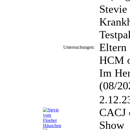
Stevie 
Krank
Testpa
Eltern
Untersuchungen:
HCM o
Im Her
(08/20
2.12.
CACJ 
Show