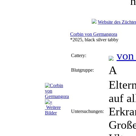
n
Website des Züchte
Corbin von Germangora
*2025, black silver tabby
von
Cattery:
A
Blutgruppe:
Elter
auf a
Weitere
Erkra
Untersuchungen:
Bilder
Große