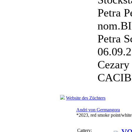
Petra 
nom.BI
Petra 
06.09.
Cezary 
CACIB 
Website des Züchters
Andri von Germangora
*2023, red smoke point/white
v
Cattery: