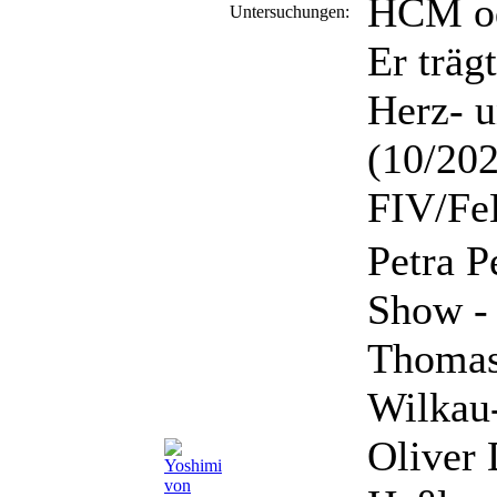
HCM o
Untersuchungen:
Er träg
Herz- u
(10/20
FIV/Fe
Petra P
Show - 
Thomas
Wilkau
Oliver 