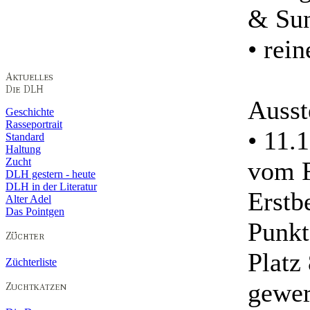
& Sun
• rei
Ausst
Geschichte
Rasseportrait
• 11.
Standard
Haltung
Zucht
vom F
DLH gestern - heute
DLH in der Literatur
Erstb
Alter Adel
Das Pointgen
Punkt
Platz
Züchterliste
gewer