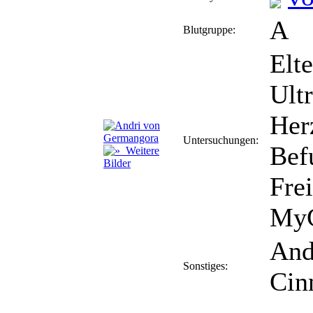
A
Blutgruppe:
Elt
Ultr
Her
Untersuchungen:
Bef
Weitere
Bilder
Fre
MyC
And
Sonstiges:
Cin