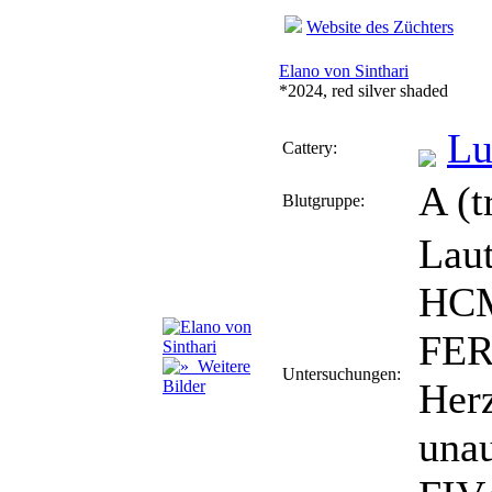
Website des Züchters
Elano von Sinthari
*2024, red silver shaded
Lu
Cattery:
A (t
Blutgruppe:
Laut
HCM
FER
Weitere
Untersuchungen:
Herz
Bilder
unau