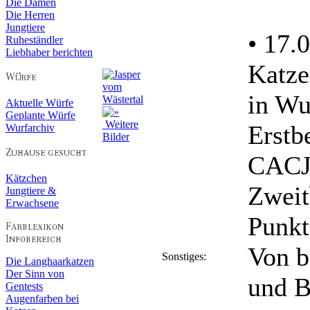
Die Damen
Die Herren
Jungtiere
• 17.
Ruheständler
Liebhaber berichten
Katze
in Wu
Aktuelle Würfe
Geplante Würfe
Weitere
Erstb
Wurfarchiv
Bilder
CACJ,
Kätzchen
Zweit
Jungtiere &
Erwachsene
Punkt
Von b
Sonstiges:
Die Langhaarkatzen
Der Sinn von
und B
Gentests
Augenfarben bei