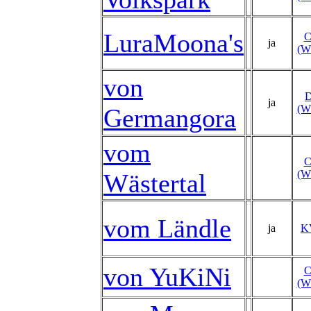
LuraMoona's
ja
(W
von
ja
(W
Germangora
vom
(W
Wästertal
vom Ländle
ja
K
von YuKiNi
(W