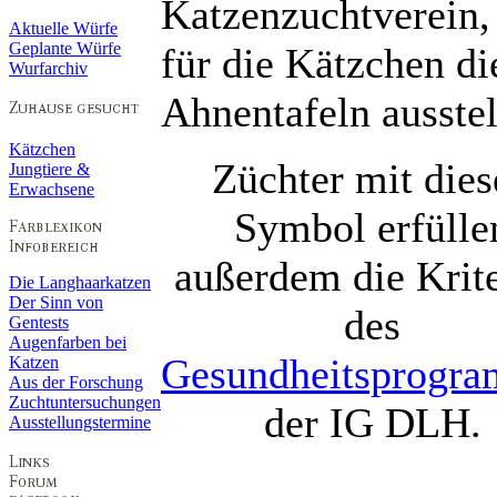
Katzenzuchtverein,
Aktuelle Würfe
Geplante Würfe
für die Kätzchen di
Wurfarchiv
Ahnentafeln ausstel
Kätzchen
Züchter mit die
Jungtiere &
Erwachsene
Symbol erfülle
außerdem die Krit
Die Langhaarkatzen
Der Sinn von
des
Gentests
Augenfarben bei
Gesundheitsprogr
Katzen
Aus der Forschung
Zuchtuntersuchungen
der IG DLH.
Ausstellungstermine