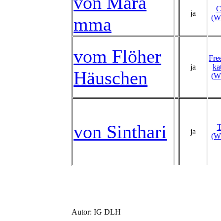
von Mara
ja
(W
mma
vom Flöher
Fre
ja
ka
Häuschen
(W
von Sinthari
ja
(W
Autor: IG DLH