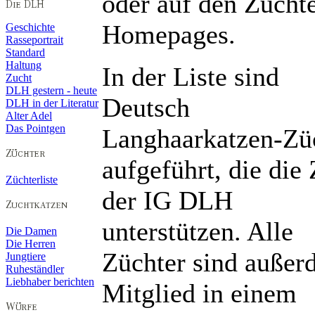
oder auf den Züchte
Homepages.
Geschichte
Rasseportrait
Standard
Haltung
In der Liste sind
Zucht
DLH gestern - heute
Deutsch
DLH in der Literatur
Alter Adel
Das Pointgen
Langhaarkatzen-Zü
aufgeführt, die die 
Züchterliste
der IG DLH
unterstützen. Alle
Die Damen
Die Herren
Züchter sind auße
Jungtiere
Ruheständler
Liebhaber berichten
Mitglied in einem