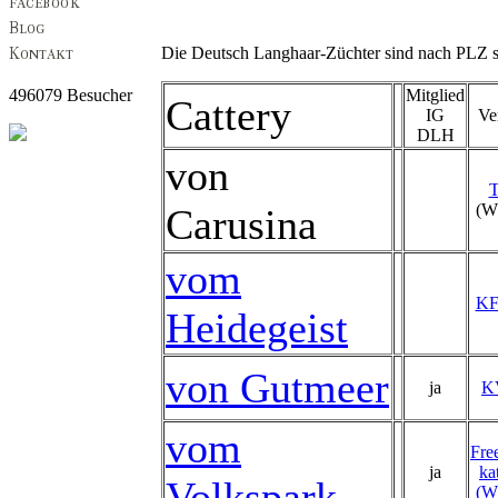
Die Deutsch Langhaar-Züchter sind nach PLZ so
496079 Besucher
Mitglied
Cattery
IG
Ve
DLH
von
(W
Carusina
vom
K
Heidegeist
von Gutmeer
ja
K
vom
Fre
ja
ka
Volkspark
(W