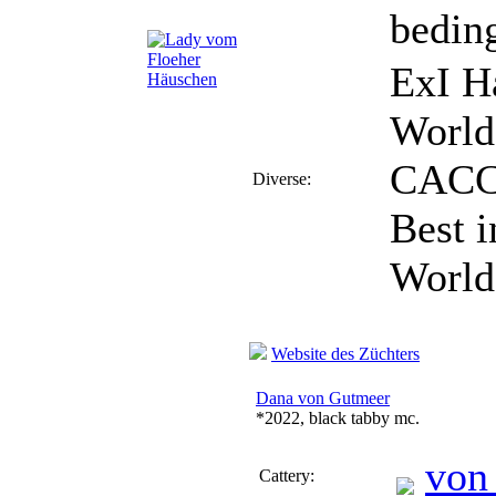
bedin
ExI H
World
CACCJ
Diverse:
Best 
World
Website des Züchters
Dana von Gutmeer
*2022, black tabby mc.
von
Cattery: