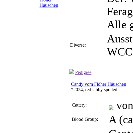
Ferag
Alle 
Ausst
Diverse:
WCC 
Pedigree
Candy vom Flöher Häuschen
*2024, red tabby spotted
von
Cattery:
A (ca
Blood Group: