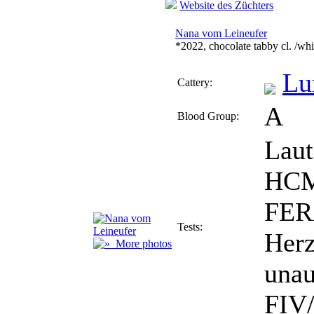
Website des Züchters
Nana vom Leineufer
*2022, chocolate tabby cl. /whi
Lu
Cattery:
A
Blood Group:
Laut
HCM
FER
Tests:
Herz
More photos
unau
FIV/