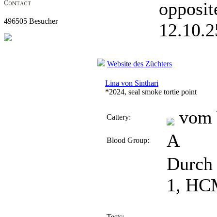
opposit
496505 Besucher
12.10.
Website des Züchters
Lina von Sinthari
*2024, seal smoke tortie point
vom 
Cattery:
A
Blood Group:
Durch 
1, HC
Tests: