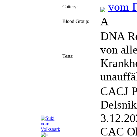
vom F
Cattery:
A
Blood Group:
DNA Re
von all
Tests:
Krankh
unauffä
CACJ P
Delsnik
3.12.20
CAC Ol