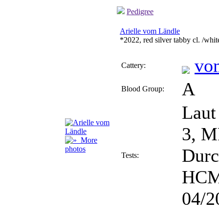
Pedigree
Arielle vom Ländle
*2022, red silver tabby cl. /whit
vo
Cattery:
A
Blood Group:
Laut
3, M
More
photos
Durc
Tests:
HCM-
04/2