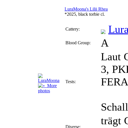
LuraMoona's Lilii Rhea
*2025, black torbie cl.
Lur
Cattery:
A
Blood Group:
Laut 
3, PK
FERA
Tests:
More
photos
Schall
trägt
Diverse: