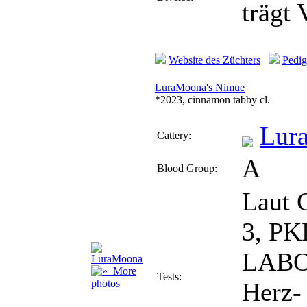
trägt
Website des Züchters
Pedig
LuraMoona's Nimue
*2023, cinnamon tabby cl.
Lur
Cattery:
A
Blood Group:
Laut 
3, PK
LABO
More
Tests:
photos
Herz- 