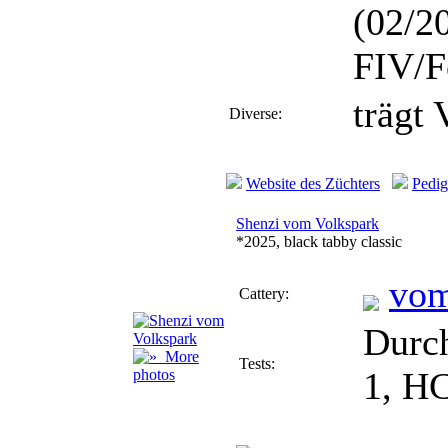
(02/2
FIV/F
trägt
Diverse:
Website des Züchters
Pedig
Shenzi vom Volkspark
*2025, black tabby classic
vom
Cattery:
Durch
More
Tests:
1, H
photos