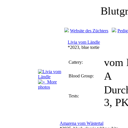
Blutg
Website des Züchters
Pedig
Livia vom Ländle
*2023, blue tortie
vom 
Cattery:
A
Blood Group:
More
Durch
photos
Tests:
3, P
Amarena vom Wästertal