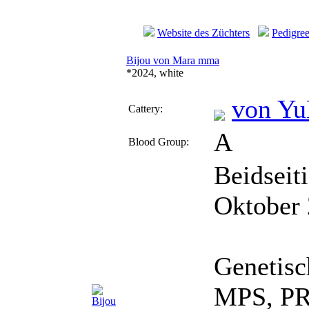
Website des Züchters
Pedigre
Bijou von Mara mma
*2024, white
von Yu
Cattery:
A
Blood Group:
Beidseit
Oktober 
Genetis
MPS, PRA