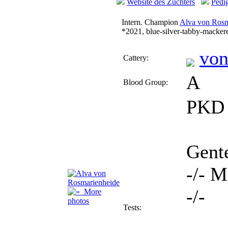
Website des Züchters
Pedi
Intern. Champion
Alva von Rosm
*2021, blue-silver-tabby-macker
vo
Cattery:
A
Blood Group:
PKD 
Gent
-/- 
-/-
More
photos
Tests: