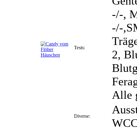
Gent
-/-, 
-/-,S
Träge
Tests:
2, Bl
Blut
Fera
Alle
Auss
Diverse:
WCC 