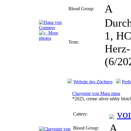
A
Blood Group:
Durch
1, H
More
photos
Tests:
Herz-
(6/20
Website des Züchters
Pedi
Chayenne von Mara mma
*2025, creme silver tabby blot
vo
Cattery:
A
Blood Group: