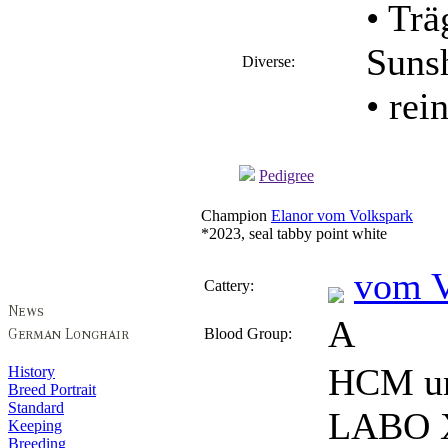
• Trä
Suns
Diverse:
• rei
Pedigree
Champion
Elanor vom Volkspark
*2023, seal tabby point white
vom V
Cattery:
A
Blood Group:
HCM un
History
Breed Portrait
Standard
LABO X
Keeping
Breeding