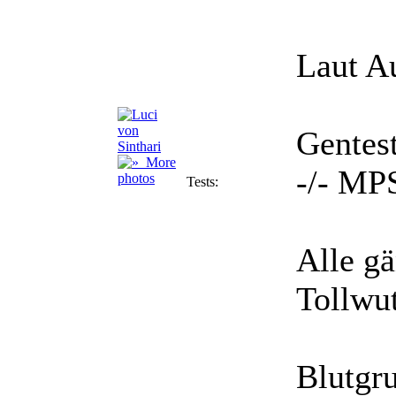
Laut Au
Gentes
More
-/- MPS
photos
Tests:
Alle g
Tollwu
Blutgr