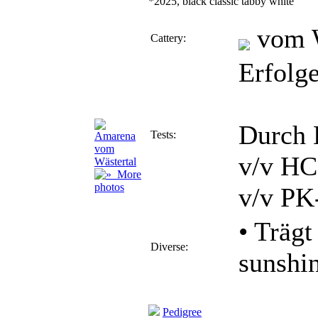
*2025, black classic tabby white
vom W
Cattery:
Erfolg
Durch 
Tests:
v/v HC
More
photos
v/v PK
• Träg
Diverse:
sunshi
Pedigree