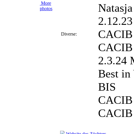
More
Natasja
photos
2.12.2
CACIB 
Diverse:
CACIB 
2.3.24 
Best in
BIS
CACIB
CACIB 
Website des Züchters