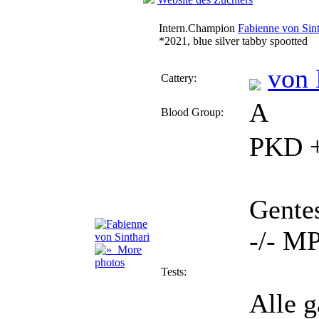
Intern.Champion
Fabienne von Sint
*2021, blue silver tabby spootted
von
Cattery:
A
Blood Group:
PKD +
Gente
-/- MP
More
photos
Tests:
Alle 