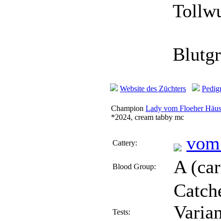
Tollw
Blutg
Website des Züchters
Pedig
Champion
Lady vom Floeher Häu
*2024, cream tabby mc
vom
Cattery:
A (car
Blood Group:
Catche
Varian
Tests: