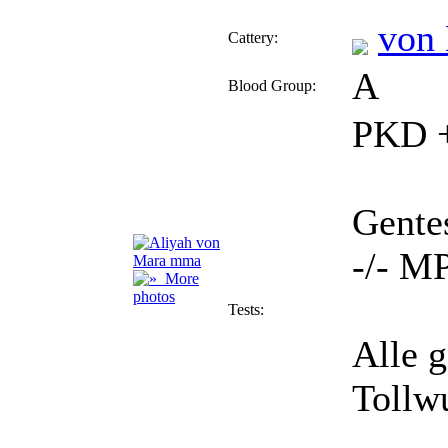
von
Cattery:
A
Blood Group:
PKD +
Gente
-/- M
More
photos
Tests:
Alle 
Tollw