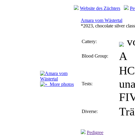
Website des Züchters
Pe
Amara vom Wästertal
*2023, chocolate silver clas
vo
Cattery:
A
Blood Group:
HC
una
Tests:
More photos
FIV
Tr
Diverse:
Pedigree