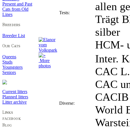
allen g
Present and Past
Cats from Old
Tests:
Lines
Trägt B
silber
Breeder List
HCM- u
Inter. 
Queens
More
Studs
photos
Youngsters
CAC L.
Seniors
CAC und
Current litters
CACIB 
Planned litters
Litter archive
Diverse:
World 
Warstei