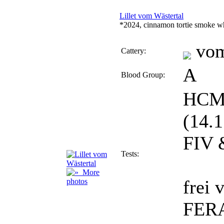
Lillet vom Wästertal
*2024, cinnamon tortie smoke w
vom
Cattery:
A
Blood Group:
HCM 
(14.
FIV 
Tests:
More
frei 
photos
FERA