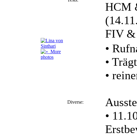
HCM &
(14.11
FIV & 
• Ruf
More
photos
• Träg
• rein
Ausste
Diverse:
• 11.1
Erstbe