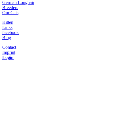
German Longhair
Breeders
Our Cats
Kitten
Links
facebook
Blog
Contact
Imprint
Login