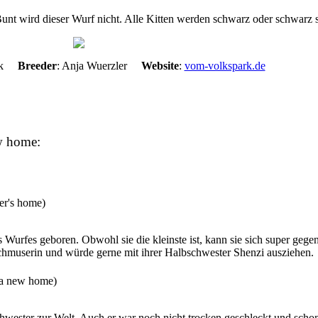
nt wird dieser Wurf nicht. Alle Kitten werden schwarz oder schwarz si
ark
Breeder
: Anja Wuerzler
Website
:
vom-volkspark.de
ew home:
der's home
)
Wurfes geboren. Obwohl sie die kleinste ist, kann sie sich super gegen
Schmuserin und würde gerne mit ihrer Halbschwester Shenzi ausziehen.
 a new home
)
hwester zur Welt. Auch er war noch nicht trocken geschleckt und scho