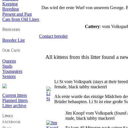
Keeping
Das wird der erste Wurf von unserem George. Bu
Breeding
Present and Past
Cats from Old Lines
Cattery
: vom Volksp
Contact breeder
Breeder List
All kittens from this litter found a n
Queens
Studs
Youngsters
Seniors
Li Si vom Volkspark
(
stays at their bree
female, black tabby mackerel
Current litters
Als erste wurde das einzige Mädchen des 
Planned litters
Brüder behaupten. Li Si ist eine große 
Litter archive
Jim Knopf vom Volkspark
(
found
male, black tabby mackerel
Er kam 40 Minuten nach seiner Sc