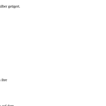
lber getigert.
 ihre
n auf dem