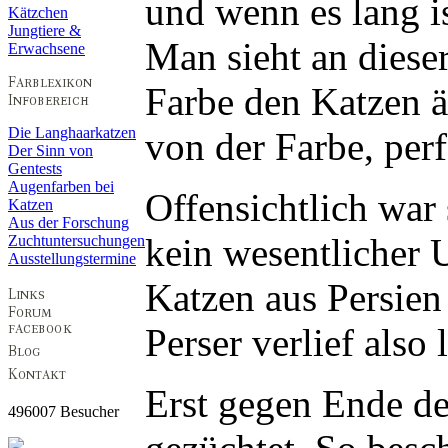
und wenn es lang ist
Kätzchen
Jungtiere &
Man sieht an dieser
Erwachsene
Farbe den Katzen ä
Die Langhaarkatzen
von der Farbe, per
Der Sinn von
Gentests
Augenfarben bei
Offensichtlich war 
Katzen
Aus der Forschung
kein wesentlicher 
Zuchtuntersuchungen
Ausstellungstermine
Katzen aus Persien
Perser verlief also
Erst gegen Ende de
496007 Besucher