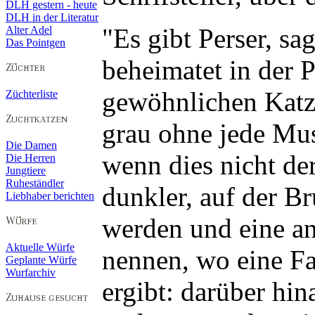
DLH gestern - heute
DLH in der Literatur
"Es gibt Perser, sag
Alter Adel
Das Pointgen
beheimatet in der 
gewöhnlichen Katze
Züchterliste
grau ohne jede Mus
Die Damen
wenn dies nicht de
Die Herren
Jungtiere
Ruheständler
dunkler, auf der Br
Liebhaber berichten
werden und eine an
Aktuelle Würfe
nennen, wo eine Fa
Geplante Würfe
Wurfarchiv
ergibt: darüber hin