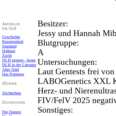
Besitzer:
Jessy und Hannah Mi
Geschichte
Blutgruppe:
Rasseportrait
Standard
A
Haltung
Zucht
Untersuchungen:
DLH gestern - heute
DLH in der Literatur
Laut Gentests frei 
Alter Adel
Das Pointgen
LABOGenetics XXL K
Herz- und Nierenultras
Züchterliste
FIV/FelV 2025 negati
Sonstiges:
Die Damen