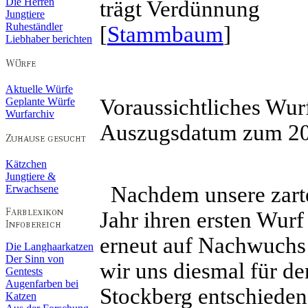
Die Herren
trägt Verdünnung
Jungtiere
Ruheständler
[
Stammbaum
]
Liebhaber berichten
Aktuelle Würfe
Voraussichtliches W
Geplante Würfe
Wurfarchiv
Auszugsdatum zum 20
Kätzchen
Jungtiere &
Nachdem unsere zart
Erwachsene
Jahr ihren ersten Wurf
erneut auf Nachwuchs 
Die Langhaarkatzen
Der Sinn von
wir uns diesmal für d
Gentests
Augenfarben bei
Stockberg entschieden
Katzen