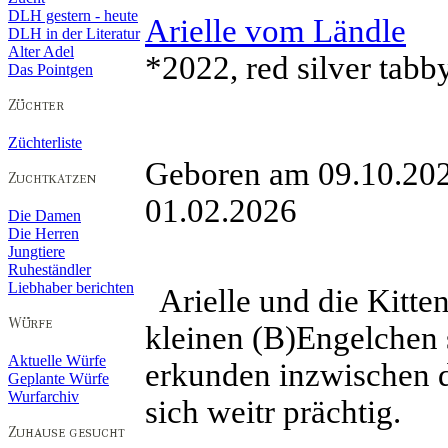
DLH gestern - heute
Arielle vom Ländle
DLH in der Literatur
Alter Adel
*2022, red silver tabby
Das Pointgen
Züchterliste
Geboren am 09.10.2
01.02.2026
Die Damen
Die Herren
Jungtiere
Ruheständler
Liebhaber berichten
Arielle und die Kitte
kleinen (B)Engelchen 
Aktuelle Würfe
erkunden inzwischen 
Geplante Würfe
Wurfarchiv
sich weitr prächtig.