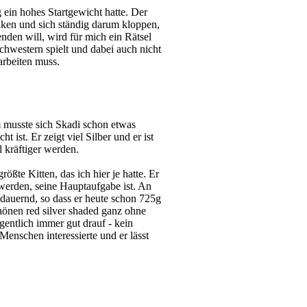
 ein hohes Startgewicht hatte. Der
inken und sich ständig darum kloppen,
den will, wird für mich ein Rätsel
Schwestern spielt und dabei auch nicht
arbeiten muss.
 musste sich Skadi schon etwas
ist. Er zeigt viel Silber und er ist
 kräftiger werden.
ößte Kitten, das ich hier je hatte. Er
werden, seine Hauptaufgabe ist. An
sdauernd, so dass er heute schon 725g
hönen red silver shaded ganz ohne
gentlich immer gut drauf - kein
enschen interessierte und er lässt