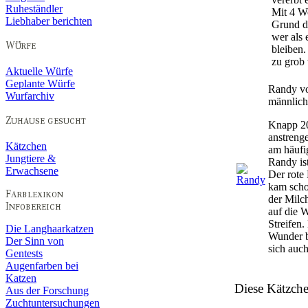
Ruheständler
Mit 4 Wo
Liebhaber berichten
Grund da
wer als 
bleiben.
zu grob 
Aktuelle Würfe
Geplante Würfe
Randy vo
Wurfarchiv
männlich,
Knapp 20
anstrenge
Kätzchen
am häufig
Jungtiere &
Randy is
Erwachsene
Der rote 
kam scho
der Milch
auf die 
Streifen.
Die Langhaarkatzen
Wunder be
Der Sinn von
sich auc
Gentests
Augenfarben bei
Katzen
Diese Kätzche
Aus der Forschung
Zuchtuntersuchungen