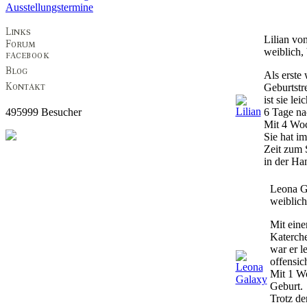
Ausstellungstermine
Lilian von
weiblich, 
Als erste
Geburtstr
ist sie le
495999 Besucher
6 Tage na
Mit 4 Woch
Sie hat im
Zeit zum 
in der Ha
Leona G
weiblich
Mit eine
Katerche
war er l
offensic
Mit 1 Wo
Geburt.
Trotz de