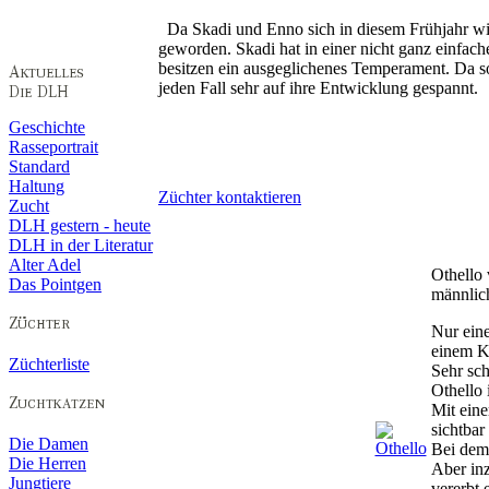
Da Skadi und Enno sich in diesem Frühjahr wie
geworden. Skadi hat in einer nicht ganz einfac
besitzen ein ausgeglichenes Temperament. Da so
jeden Fall sehr auf ihre Entwicklung gespannt.
Geschichte
Rasseportrait
Standard
Haltung
Züchter kontaktieren
Zucht
DLH gestern - heute
DLH in der Literatur
Alter Adel
Othello 
Das Pointgen
männlic
Nur eine
einem Kö
Züchterliste
Sehr sch
Othello 
Mit eine
sichtbar
Die Damen
Bei dem 
Die Herren
Aber inz
Jungtiere
vererbt 