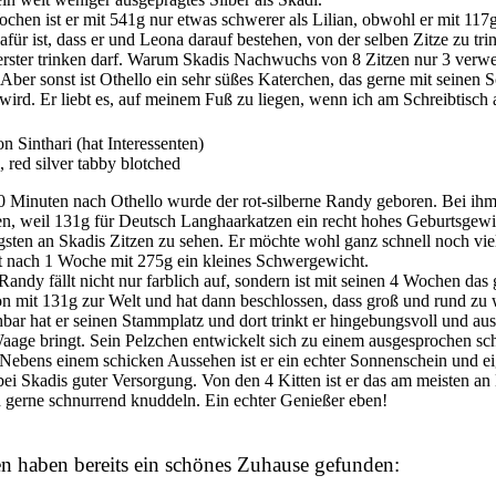
chen ist er mit 541g nur etwas schwerer als Lilian, obwohl er mit 117g
für ist, dass er und Leona darauf bestehen, von der selben Zitze zu tr
erster trinken darf. Warum Skadis Nachwuchs von 8 Zitzen nur 3 verwen
 Aber sonst ist Othello ein sehr süßes Katerchen, das gerne mit seinen 
wird. Er liebt es, auf meinem Fuß zu liegen, wenn ich am Schreibtisch 
n Sinthari
(
hat Interessenten
)
 red silver tabby blotched
 Minuten nach Othello wurde der rot-silberne Randy geboren. Bei ihm
n, weil 131g für Deutsch Langhaarkatzen ein recht hohes Geburtsgewicht 
sten an Skadis Zitzen zu sehen. Er möchte wohl ganz schnell noch viel
t nach 1 Woche mit 275g ein kleines Schwergewicht.
Randy fällt nicht nur farblich auf, sondern ist mit seinen 4 Wochen das gr
n mit 131g zur Welt und hat dann beschlossen, dass groß und rund zu 
bar hat er seinen Stammplatz und dort trinkt er hingebungsvoll und au
Waage bringt. Sein Pelzchen entwickelt sich zu einem ausgesprochen sc
 Nebens einem schicken Aussehen ist er ein echter Sonnenschein und ei
i Skadis guter Versorgung. Von den 4 Kitten ist er das am meisten an M
h gerne schnurrend knuddeln. Ein echter Genießer eben!
n haben bereits ein schönes Zuhause gefunden: