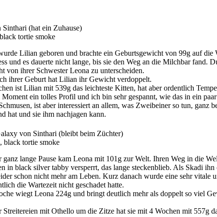
 Sinthari
(
hat ein Zuhause
)
black tortie smoke
 wurde Lilian geboren und brachte ein Geburtsgewicht von 99g auf die 
ess und es dauerte nicht lange, bis sie den Weg an die Milchbar fand
icht von ihrer Schwester Leona zu unterscheiden.
ch ihrer Geburt hat Lilian ihr Gewicht verdoppelt.
en ist Lilian mit 539g das leichteste Kitten, hat aber ordentlich Temp
 Moment ein tolles Profil und ich bin sehr gespannt, wie das in ein pa
Schmusen, ist aber interessiert an allem, was Zweibeiner so tun, gan
nd hat und sie ihm nachjagen kann.
alaxy von Sinthari
(
bleibt beim Züchter
)
, black tortie smoke
r ganz lange Pause kam Leona mit 101g zur Welt. Ihren Weg in die Welt 
n in black silver tabby versperrt, das lange steckenblieb. Als Skadi ihn
eider schon nicht mehr am Leben. Kurz danach wurde eine sehr vitale u
htlich die Wartezeit nicht geschadet hatte.
che wiegt Leona 224g und bringt deutlich mehr als doppelt so viel Ge
r Streitereien mit Othello um die Zitze hat sie mit 4 Wochen mit 557g d