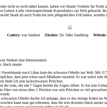
der nicht so recht näher kamen, haben wir Skadis Vorliebe für Yoshi ak
hen Geburt 4 sehr vielversprechende Katzenbabys zur Welt gebracht. B
wohl Skadi als auch Yoshi ein sehr pflegeleichtes Fell haben, werden 
Cattery
: von Sinthari
Züchter
: Dr. Silke Sandberg
Website
von Sinthari
(
hat Interessenten
)
h, black smoke
 Viertelstunde nach Lilian kam der schwarze Othello zur Welt. Mit 117g 
pfchen, dass jetzt schon nach Minikater aussieht. Er war sofort sehr f
ön finde ich sein lackschwarzes Pelzchen.
ist der erste, der mit 7 Tagen bereits die Augen öffnet. Er hat sein Gebu
m Alter von etwas über 2 Wochen war sein Pelzchen so viel gewachsen
 wurde.
schwarzen Othello dachte ich anfangs, dass er das einzige Kitten im Wu
wischen kann man gut erkennen, dass für sein dezentes black smoke sei
ein weit weniger ausgeprägtes Silber als Skadi.