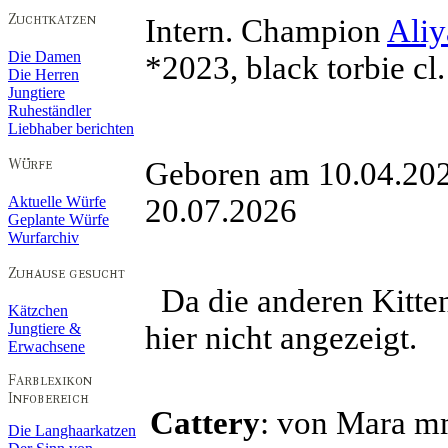
Intern. Champion
Ali
Die Damen
*2023, black torbie cl.
Die Herren
Jungtiere
Ruheständler
Liebhaber berichten
Geboren am 10.04.2
Aktuelle Würfe
20.07.2026
Geplante Würfe
Wurfarchiv
Da die anderen Kitte
Kätzchen
Jungtiere &
hier nicht angezeigt.
Erwachsene
Cattery
: von Mara
Die Langhaarkatzen