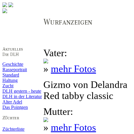
Vater:
Geschichte
»
mehr Fotos
Rasseportrait
Standard
Haltung
Gizmo von Delandra
Zucht
DLH gestern - heute
Red tabby classic
DLH in der Literatur
Alter Adel
Das Pointgen
Mutter:
»
mehr Fotos
Züchterliste