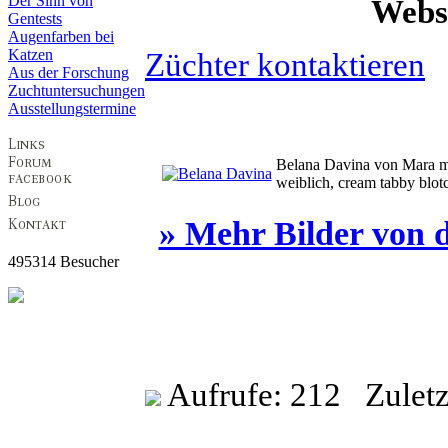
Der Sinn von
Webs
Gentests
Augenfarben bei
Katzen
Züchter kontaktieren
Aus der Forschung
Zuchtuntersuchungen
Ausstellungstermine
Belana Davina von Mara 
weiblich, cream tabby blot
» Mehr Bilder von 
495314 Besucher
Aufrufe: 212 Zuletzt