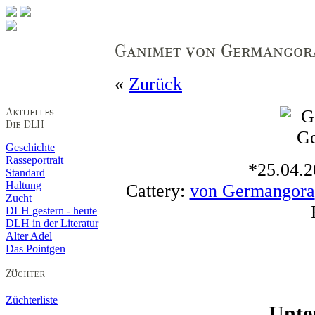
«
Zurück
Geschichte
Rasseportrait
*25.04.2
Standard
Haltung
Cattery:
von Germangora
Zucht
DLH gestern - heute
DLH in der Literatur
Alter Adel
Das Pointgen
Züchterliste
Unte