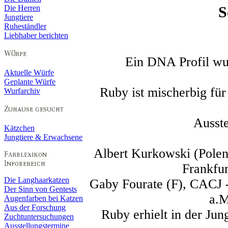
S
Die Herren
Jungtiere
Ruheständler
Liebhaber berichten
Ein DNA Profil wu
Aktuelle Würfe
Geplante Würfe
Ruby ist mischerbig fü
Wurfarchiv
Ausste
Kätzchen
Jungtiere & Erwachsene
Albert Kurkowski (Polen
Frankfur
Die Langhaarkatzen
Gaby Fourate (F), CACJ -
Der Sinn von Gentests
a.M
Augenfarben bei Katzen
Aus der Forschung
Ruby erhielt in der Jun
Zuchtuntersuchungen
Ausstellungstermine