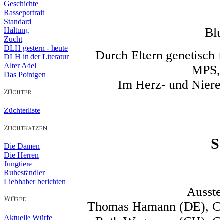
Geschichte
Rasseportrait
Standard
Bl
Haltung
Zucht
DLH gestern - heute
Durch Eltern genetisc
DLH in der Literatur
Alter Adel
MPS,
Das Pointgen
Im Herz- und Niere
Züchterliste
S
Die Damen
Die Herren
Jungtiere
Ruheständler
Liebhaber berichten
Ausste
Thomas Hamann (DE), CA
Aktuelle Würfe