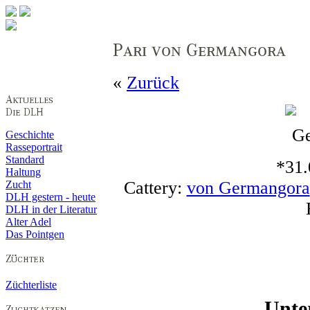
«
Zurück
Geschichte
Rasseportrait
Standard
*31.
Haltung
Cattery:
von Germangora
Zucht
DLH gestern - heute
DLH in der Literatur
Alter Adel
Das Pointgen
Züchterliste
Unte