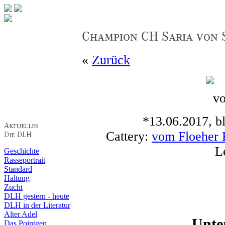
«
Zurück
*13.06.2017, b
Cattery:
vom Floeher
L
Geschichte
Rasseportrait
Standard
Haltung
Zucht
DLH gestern - heute
DLH in der Literatur
Alter Adel
Unte
Das Pointgen