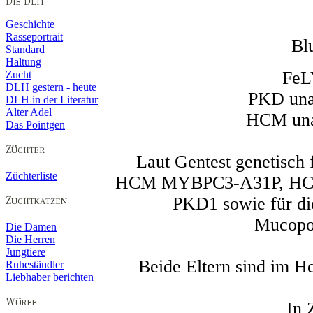
Geschichte
Rasseportrait
Bl
Standard
Haltung
FeL
Zucht
DLH gestern - heute
PKD unau
DLH in der Literatur
Alter Adel
HCM unau
Das Pointgen
Laut Gentest genetisch 
Züchterliste
HCM MYBPC3-A31P, HC
PKD1 sowie für d
Mucopol
Die Damen
Die Herren
Jungtiere
Beide Eltern sind im H
Ruheständler
Liebhaber berichten
In 