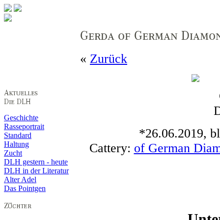
«
Zurück
Geschichte
Rasseportrait
*26.06.2019, bl
Standard
Haltung
Cattery:
of German Dia
Zucht
DLH gestern - heute
DLH in der Literatur
Alter Adel
Das Pointgen
Unte