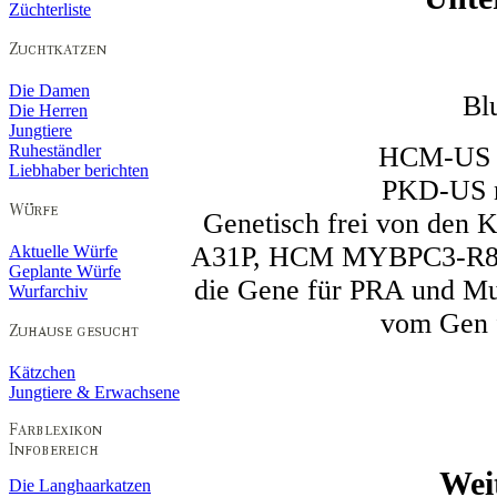
Züchterliste
Die Damen
Bl
Die Herren
Jungtiere
HCM-US n
Ruheständler
Liebhaber berichten
PKD-US n
Genetisch frei von de
A31P, HCM MYBPC3-R82
Aktuelle Würfe
Geplante Würfe
die Gene für PRA und Mu
Wurfarchiv
vom Gen f
Kätzchen
Jungtiere & Erwachsene
Wei
Die Langhaarkatzen