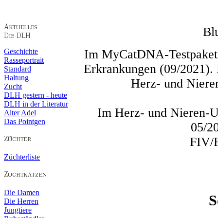
Bl
Im MyCatDNA-Testpaket fr
Geschichte
Rasseportrait
Erkrankungen (09/2021). 
Standard
Haltung
Herz- und Nieren
Zucht
DLH gestern - heute
DLH in der Literatur
Im Herz- und Nieren-Ul
Alter Adel
Das Pointgen
05/2
FIV/F
Züchterliste
Die Damen
S
Die Herren
Jungtiere