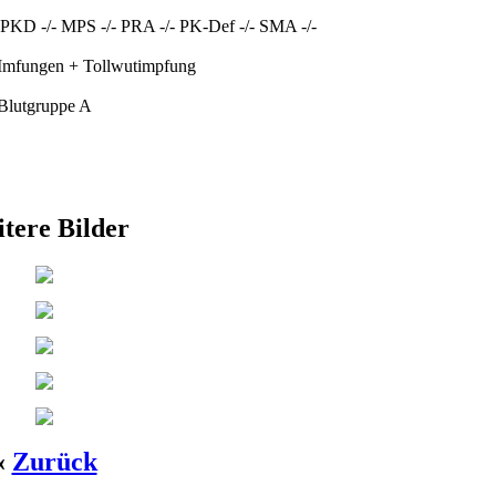
PKD -/- MPS -/- PRA -/- PK-Def -/- SMA -/-
 Imfungen + Tollwutimpfung
Blutgruppe A
tere Bilder
«
Zurück