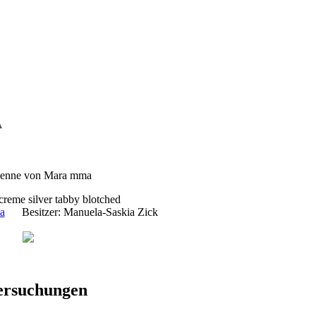
creme silver tabby blotched
a
Besitzer: Manuela-Saskia Zick
ersuchungen