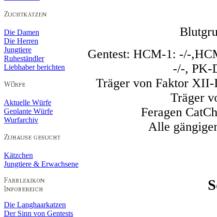
Blutgru
Die Damen
Die Herren
Jungtiere
Gentest: HCM-1: -/-,HCM
Ruheständler
-/-, PK-
Liebhaber berichten
Träger von Faktor XII-
Träger v
Aktuelle Würfe
Feragen CatCh
Geplante Würfe
Wurfarchiv
Alle gängige
Kätzchen
Jungtiere & Erwachsene
S
Die Langhaarkatzen
Der Sinn von Gentests